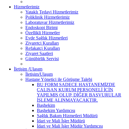
Hizmetlerimiz
Yataklı Tedavi Hizmetlerimiz
Poliklinik Hizmetlerimiz
Laboratuvar Hizmetlerimiz
Endoskopi Birimi
Özellikli Hizmetler
Evde Sağlık Hizmetleri
Ziyaretçi Kuralları
Refakatçi Kuralları
Ziyaret Saatleri
Günübirlik Servisi
İletişim /Ulaşım
İletişim/Ulaşım
Hastane Yönetici ile Görüşme Talebi
BU FORM SADECE HASTANEMİZDE
ÇALIŞAN KURUM PERSONELİ İÇİN
YAPILMIŞ OLUP, DİĞER BAŞVURULAR
İŞLEME ALINMAYACAKTIR.
Başhekim
Başhekim Yardımcısı
Sağlık Bakım Hizmetleri Müdürü
İdari ve Mali İşler Müdürü
İdari ve Mali İşler Müdür Yardımcısı