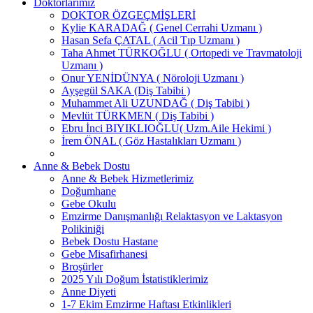
Doktorlarımız
DOKTOR ÖZGEÇMİŞLERİ
Kylie KARADAĞ ( Genel Cerrahi Uzmanı )
Hasan Sefa ÇATAL ( Acil Tıp Uzmanı )
Taha Ahmet TÜRKOĞLU ( Ortopedi ve Travmatoloji
Uzmanı )
Onur YENİDÜNYA ( Nöroloji Uzmanı )
Ayşegül SAKA (Diş Tabibi )
Muhammet Ali UZUNDAĞ ( Diş Tabibi )
Mevlüt TÜRKMEN ( Diş Tabibi )
Ebru İnci BIYIKLIOĞLU( Uzm.Aile Hekimi )
İrem ÖNAL ( Göz Hastalıkları Uzmanı )
Anne & Bebek Dostu
Anne & Bebek Hizmetlerimiz
Doğumhane
Gebe Okulu
Emzirme Danışmanlığı Relaktasyon ve Laktasyon
Polikiniği
Bebek Dostu Hastane
Gebe Misafirhanesi
Broşürler
2025 Yılı Doğum İstatistiklerimiz
Anne Diyeti
1-7 Ekim Emzirme Haftası Etkinlikleri