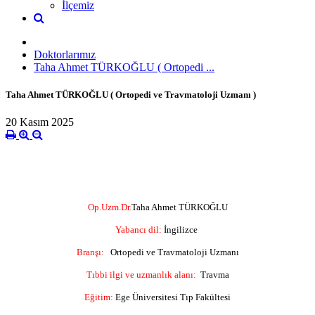
İlçemiz
Doktorlarımız
Taha Ahmet TÜRKOĞLU ( Ortopedi ...
Taha Ahmet TÜRKOĞLU ( Ortopedi ve Travmatoloji Uzmanı )
20 Kasım 2025
Op.Uzm.Dr.
Taha Ahmet TÜRKOĞLU
Yabancı dil
:
İ
ngilizce
Bran
ş
ı
:
Ortopedi ve Travmatoloji Uzmanı
Tıbbi ilgi ve uzmanlık alanı:
Travma
E
ğ
itim:
Ege Üniversitesi Tıp Fakültesi