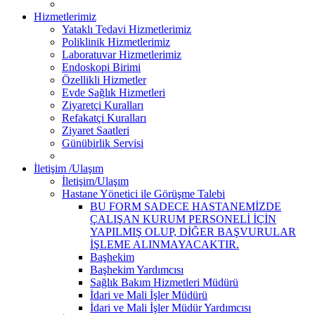
Hizmetlerimiz
Yataklı Tedavi Hizmetlerimiz
Poliklinik Hizmetlerimiz
Laboratuvar Hizmetlerimiz
Endoskopi Birimi
Özellikli Hizmetler
Evde Sağlık Hizmetleri
Ziyaretçi Kuralları
Refakatçi Kuralları
Ziyaret Saatleri
Günübirlik Servisi
İletişim /Ulaşım
İletişim/Ulaşım
Hastane Yönetici ile Görüşme Talebi
BU FORM SADECE HASTANEMİZDE
ÇALIŞAN KURUM PERSONELİ İÇİN
YAPILMIŞ OLUP, DİĞER BAŞVURULAR
İŞLEME ALINMAYACAKTIR.
Başhekim
Başhekim Yardımcısı
Sağlık Bakım Hizmetleri Müdürü
İdari ve Mali İşler Müdürü
İdari ve Mali İşler Müdür Yardımcısı