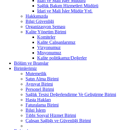
İdari ve Mali İşler Müdürü
Sağlık Bakım Hizmetleri Müdürü
İdari ve Mali İşler Müdür Yrd.
Hakkımızda
Bilgi Güvenliği
Organizasyon Şeması
Kalite Yönetim Birimi
Komiteler
Kalite Çalışanlarımız
Vizyonumuz
Misyonumuz
Kalite politikamız/Değerler
Bölüm ve Branşlar
Birimlerimiz
Mutemetlik
Satın Alma Birimi
Aynıyat Birimi
Personel Birimi
Sağlık Tesisi Değerlendirme Ve Geliştirme Birimi
Hasta Hakları
Faturalama Birimi
Bilgi İşlem
Tıbbi Sosyal Hizmet Birimi
Çalışan Sağlığı ve Güvenliği Birimi