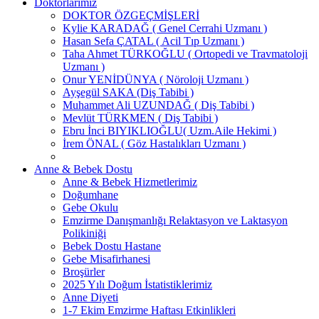
Doktorlarımız
DOKTOR ÖZGEÇMİŞLERİ
Kylie KARADAĞ ( Genel Cerrahi Uzmanı )
Hasan Sefa ÇATAL ( Acil Tıp Uzmanı )
Taha Ahmet TÜRKOĞLU ( Ortopedi ve Travmatoloji
Uzmanı )
Onur YENİDÜNYA ( Nöroloji Uzmanı )
Ayşegül SAKA (Diş Tabibi )
Muhammet Ali UZUNDAĞ ( Diş Tabibi )
Mevlüt TÜRKMEN ( Diş Tabibi )
Ebru İnci BIYIKLIOĞLU( Uzm.Aile Hekimi )
İrem ÖNAL ( Göz Hastalıkları Uzmanı )
Anne & Bebek Dostu
Anne & Bebek Hizmetlerimiz
Doğumhane
Gebe Okulu
Emzirme Danışmanlığı Relaktasyon ve Laktasyon
Polikiniği
Bebek Dostu Hastane
Gebe Misafirhanesi
Broşürler
2025 Yılı Doğum İstatistiklerimiz
Anne Diyeti
1-7 Ekim Emzirme Haftası Etkinlikleri