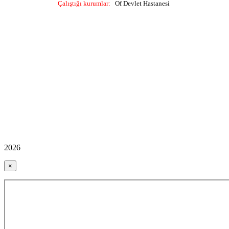
Çalı
ş
tı
ğ
ı kurumlar:
Of Devlet Hastanesi
2026
×