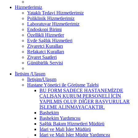
Hizmetlerimiz
Yataklı Tedavi Hizmetlerimiz
Poliklinik Hizmetlerimiz
Laboratuvar Hizmetlerimiz
Endoskopi Birimi
Özellikli Hizmetler
Evde Sağlık Hizmetleri
Ziyaretçi Kuralları
Refakatçi Kuralları
Ziyaret Saatleri
Günübirlik Servisi
İletişim /Ulaşım
İletişim/Ulaşım
Hastane Yönetici ile Görüşme Talebi
BU FORM SADECE HASTANEMİZDE
ÇALIŞAN KURUM PERSONELİ İÇİN
YAPILMIŞ OLUP, DİĞER BAŞVURULAR
İŞLEME ALINMAYACAKTIR.
Başhekim
Başhekim Yardımcısı
Sağlık Bakım Hizmetleri Müdürü
İdari ve Mali İşler Müdürü
İdari ve Mali İşler Müdür Yardımcısı