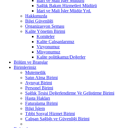
İdari ve Mali İşler Müdürü
Sağlık Bakım Hizmetleri Müdürü
İdari ve Mali İşler Müdür Yrd.
Hakkımızda
Bilgi Güvenliği
Organizasyon Şeması
Kalite Yönetim Birimi
Komiteler
Kalite Çalışanlarımız
Vizyonumuz
Misyonumuz
Kalite politikamız/Değerler
Bölüm ve Branşlar
Birimlerimiz
Mutemetlik
Satın Alma Birimi
Aynıyat Birimi
Personel Birimi
Sağlık Tesisi Değerlendirme Ve Geliştirme Birimi
Hasta Hakları
Faturalama Birimi
Bilgi İşlem
Tıbbi Sosyal Hizmet Birimi
Çalışan Sağlığı ve Güvenliği Birimi