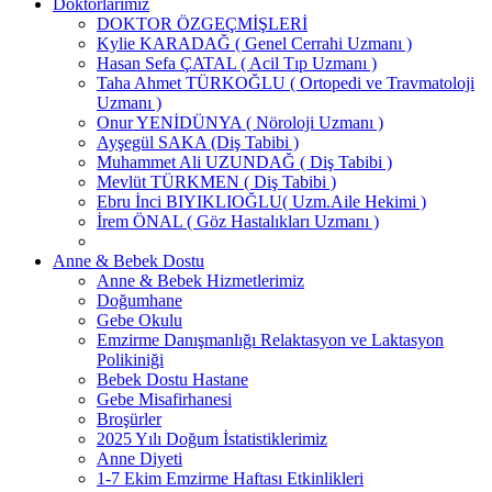
Doktorlarımız
DOKTOR ÖZGEÇMİŞLERİ
Kylie KARADAĞ ( Genel Cerrahi Uzmanı )
Hasan Sefa ÇATAL ( Acil Tıp Uzmanı )
Taha Ahmet TÜRKOĞLU ( Ortopedi ve Travmatoloji
Uzmanı )
Onur YENİDÜNYA ( Nöroloji Uzmanı )
Ayşegül SAKA (Diş Tabibi )
Muhammet Ali UZUNDAĞ ( Diş Tabibi )
Mevlüt TÜRKMEN ( Diş Tabibi )
Ebru İnci BIYIKLIOĞLU( Uzm.Aile Hekimi )
İrem ÖNAL ( Göz Hastalıkları Uzmanı )
Anne & Bebek Dostu
Anne & Bebek Hizmetlerimiz
Doğumhane
Gebe Okulu
Emzirme Danışmanlığı Relaktasyon ve Laktasyon
Polikiniği
Bebek Dostu Hastane
Gebe Misafirhanesi
Broşürler
2025 Yılı Doğum İstatistiklerimiz
Anne Diyeti
1-7 Ekim Emzirme Haftası Etkinlikleri