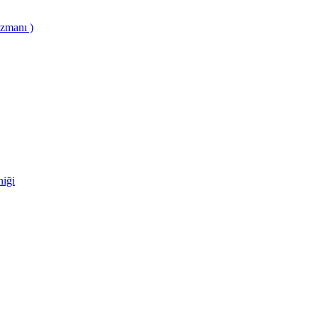
zmanı )
niği