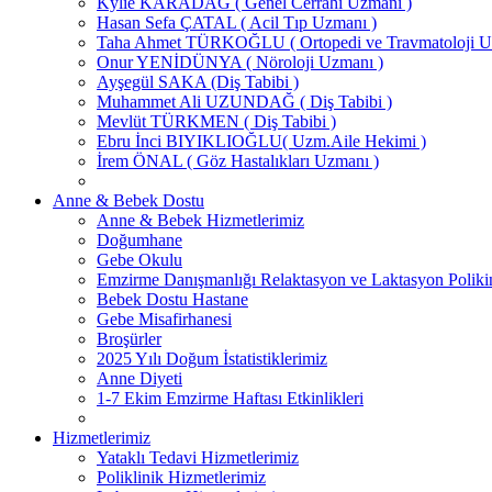
Kylie KARADAĞ ( Genel Cerrahi Uzmanı )
Hasan Sefa ÇATAL ( Acil Tıp Uzmanı )
Taha Ahmet TÜRKOĞLU ( Ortopedi ve Travmatoloji U
Onur YENİDÜNYA ( Nöroloji Uzmanı )
Ayşegül SAKA (Diş Tabibi )
Muhammet Ali UZUNDAĞ ( Diş Tabibi )
Mevlüt TÜRKMEN ( Diş Tabibi )
Ebru İnci BIYIKLIOĞLU( Uzm.Aile Hekimi )
İrem ÖNAL ( Göz Hastalıkları Uzmanı )
Anne & Bebek Dostu
Anne & Bebek Hizmetlerimiz
Doğumhane
Gebe Okulu
Emzirme Danışmanlığı Relaktasyon ve Laktasyon Poliki
Bebek Dostu Hastane
Gebe Misafirhanesi
Broşürler
2025 Yılı Doğum İstatistiklerimiz
Anne Diyeti
1-7 Ekim Emzirme Haftası Etkinlikleri
Hizmetlerimiz
Yataklı Tedavi Hizmetlerimiz
Poliklinik Hizmetlerimiz