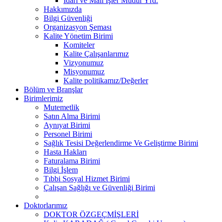
İdari ve Mali İşler Müdür Yrd.
Hakkımızda
Bilgi Güvenliği
Organizasyon Şeması
Kalite Yönetim Birimi
Komiteler
Kalite Çalışanlarımız
Vizyonumuz
Misyonumuz
Kalite politikamız/Değerler
Bölüm ve Branşlar
Birimlerimiz
Mutemetlik
Satın Alma Birimi
Aynıyat Birimi
Personel Birimi
Sağlık Tesisi Değerlendirme Ve Geliştirme Birimi
Hasta Hakları
Faturalama Birimi
Bilgi İşlem
Tıbbi Sosyal Hizmet Birimi
Çalışan Sağlığı ve Güvenliği Birimi
Doktorlarımız
DOKTOR ÖZGEÇMİŞLERİ