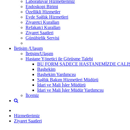
Laboratuvar Hizmetlerimiz
Endoskopi Birimi
Özellikli Hizmetler
Evde Sağlık Hizmetleri
Ziyaretçi Kuralları
Refakatçi Kuralları
Ziyaret Saatleri
Günübirlik Servisi
İletişim /Ulaşım
İletişim/Ulaşım
Hastane Yönetici ile Görüşme Talebi
BU FORM SADECE HASTANEMİZDE ÇALIŞ
Başhekim
Başhekim Yardımcısı
Sağlık Bakım Hizmetleri Müdürü
İdari ve Mali İşler Müdürü
İdari ve Mali İşler Müdür Yardımcısı
İlçemiz
Hizmetlerimiz
Ziyaret Saatleri