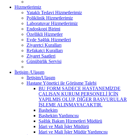
Hizmetlerimiz
Yataklı Tedavi Hizmetlerimiz
Poliklinik Hizmetlerimiz
Laboratuvar Hizmetlerimiz
Endoskopi Birimi
Özellikli Hizmetler
Evde Sağlık Hizmetleri
Ziyaretçi Kuralları
Refakatçi Kuralları
Ziyaret Saatleri
Günübirlik Servisi
İletişim /Ulaşım
İletişim/Ulaşım
Hastane Yönetici ile Görüşme Talebi
BU FORM SADECE HASTANEMİZDE
ÇALIŞAN KURUM PERSONELİ İÇİN
YAPILMIŞ OLUP, DİĞER BAŞVURULAR
İŞLEME ALINMAYACAKTIR.
Başhekim
Başhekim Yardımcısı
Sağlık Bakım Hizmetleri Müdürü
İdari ve Mali İşler Müdürü
İdari ve Mali İşler Müdür Yardımcısı