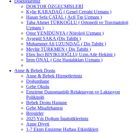
Doktorlarımız
DOKTOR ÖZGEÇMİŞLERİ
Kylie KARADAĞ ( Genel Cerrahi Uzmanı )
Hasan Sefa ÇATAL ( Acil Tıp Uzmanı )
Taha Ahmet TÜRKOĞLU ( Ortopedi ve Travmatoloji
Uzmanı )
Onur YENİDÜNYA ( Nöroloji Uzmanı )
Ayşegül SAKA (Diş Tabibi )
Muhammet Ali UZUNDAĞ ( Diş Tabibi )
Mevlüt TÜRKMEN ( Diş Tabibi )
Ebru İnci BIYIKLIOĞLU( Uzm.Aile Hekimi )
İrem ÖNAL ( Göz Hastalıkları Uzmanı )
Anne & Bebek Dostu
Anne & Bebek Hizmetlerimiz
Doğumhane
Gebe Okulu
Emzirme Danışmanlığı Relaktasyon ve Laktasyon
Polikiniği
Bebek Dostu Hastane
Gebe Misafirhanesi
Broşürler
2025 Yılı Doğum İstatistiklerimiz
Anne Diyeti
1-7 Ekim Emzirme Haftası Etkinlikleri