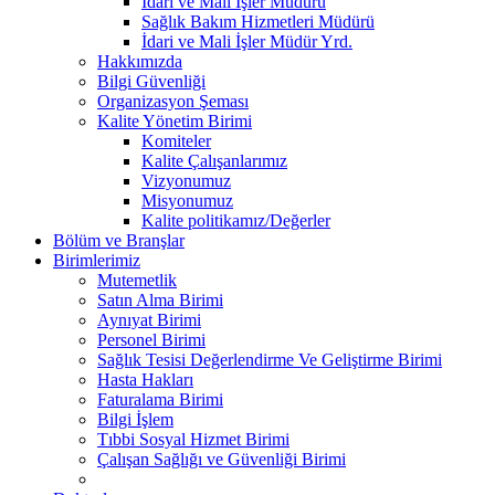
İdari ve Mali İşler Müdürü
Sağlık Bakım Hizmetleri Müdürü
İdari ve Mali İşler Müdür Yrd.
Hakkımızda
Bilgi Güvenliği
Organizasyon Şeması
Kalite Yönetim Birimi
Komiteler
Kalite Çalışanlarımız
Vizyonumuz
Misyonumuz
Kalite politikamız/Değerler
Bölüm ve Branşlar
Birimlerimiz
Mutemetlik
Satın Alma Birimi
Aynıyat Birimi
Personel Birimi
Sağlık Tesisi Değerlendirme Ve Geliştirme Birimi
Hasta Hakları
Faturalama Birimi
Bilgi İşlem
Tıbbi Sosyal Hizmet Birimi
Çalışan Sağlığı ve Güvenliği Birimi