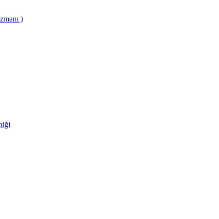
zmanı )
niği