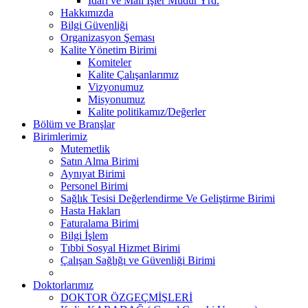
İdari ve Mali İşler Müdür Yrd.
Hakkımızda
Bilgi Güvenliği
Organizasyon Şeması
Kalite Yönetim Birimi
Komiteler
Kalite Çalışanlarımız
Vizyonumuz
Misyonumuz
Kalite politikamız/Değerler
Bölüm ve Branşlar
Birimlerimiz
Mutemetlik
Satın Alma Birimi
Aynıyat Birimi
Personel Birimi
Sağlık Tesisi Değerlendirme Ve Geliştirme Birimi
Hasta Hakları
Faturalama Birimi
Bilgi İşlem
Tıbbi Sosyal Hizmet Birimi
Çalışan Sağlığı ve Güvenliği Birimi
Doktorlarımız
DOKTOR ÖZGEÇMİŞLERİ