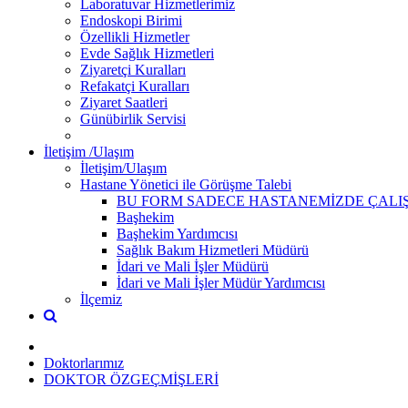
Laboratuvar Hizmetlerimiz
Endoskopi Birimi
Özellikli Hizmetler
Evde Sağlık Hizmetleri
Ziyaretçi Kuralları
Refakatçi Kuralları
Ziyaret Saatleri
Günübirlik Servisi
İletişim /Ulaşım
İletişim/Ulaşım
Hastane Yönetici ile Görüşme Talebi
BU FORM SADECE HASTANEMİZDE ÇALIŞ
Başhekim
Başhekim Yardımcısı
Sağlık Bakım Hizmetleri Müdürü
İdari ve Mali İşler Müdürü
İdari ve Mali İşler Müdür Yardımcısı
İlçemiz
Doktorlarımız
DOKTOR ÖZGEÇMİŞLERİ