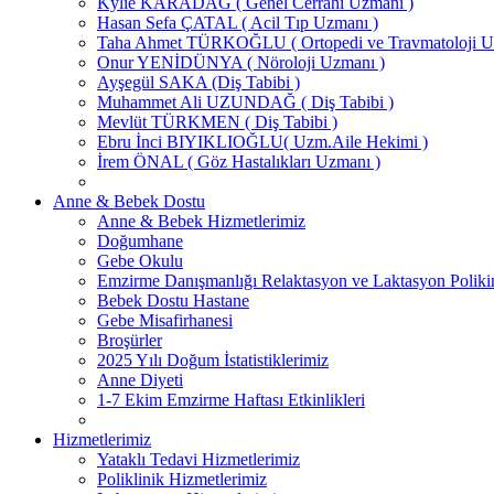
Kylie KARADAĞ ( Genel Cerrahi Uzmanı )
Hasan Sefa ÇATAL ( Acil Tıp Uzmanı )
Taha Ahmet TÜRKOĞLU ( Ortopedi ve Travmatoloji U
Onur YENİDÜNYA ( Nöroloji Uzmanı )
Ayşegül SAKA (Diş Tabibi )
Muhammet Ali UZUNDAĞ ( Diş Tabibi )
Mevlüt TÜRKMEN ( Diş Tabibi )
Ebru İnci BIYIKLIOĞLU( Uzm.Aile Hekimi )
İrem ÖNAL ( Göz Hastalıkları Uzmanı )
Anne & Bebek Dostu
Anne & Bebek Hizmetlerimiz
Doğumhane
Gebe Okulu
Emzirme Danışmanlığı Relaktasyon ve Laktasyon Poliki
Bebek Dostu Hastane
Gebe Misafirhanesi
Broşürler
2025 Yılı Doğum İstatistiklerimiz
Anne Diyeti
1-7 Ekim Emzirme Haftası Etkinlikleri
Hizmetlerimiz
Yataklı Tedavi Hizmetlerimiz
Poliklinik Hizmetlerimiz