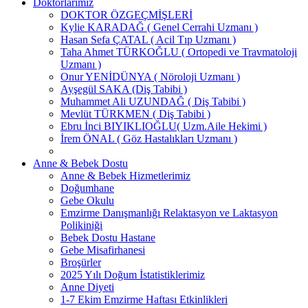
Doktorlarımız
DOKTOR ÖZGEÇMİŞLERİ
Kylie KARADAĞ ( Genel Cerrahi Uzmanı )
Hasan Sefa ÇATAL ( Acil Tıp Uzmanı )
Taha Ahmet TÜRKOĞLU ( Ortopedi ve Travmatoloji
Uzmanı )
Onur YENİDÜNYA ( Nöroloji Uzmanı )
Ayşegül SAKA (Diş Tabibi )
Muhammet Ali UZUNDAĞ ( Diş Tabibi )
Mevlüt TÜRKMEN ( Diş Tabibi )
Ebru İnci BIYIKLIOĞLU( Uzm.Aile Hekimi )
İrem ÖNAL ( Göz Hastalıkları Uzmanı )
Anne & Bebek Dostu
Anne & Bebek Hizmetlerimiz
Doğumhane
Gebe Okulu
Emzirme Danışmanlığı Relaktasyon ve Laktasyon
Polikiniği
Bebek Dostu Hastane
Gebe Misafirhanesi
Broşürler
2025 Yılı Doğum İstatistiklerimiz
Anne Diyeti
1-7 Ekim Emzirme Haftası Etkinlikleri