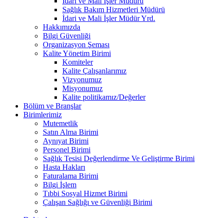
İdari ve Mali İşler Müdürü
Sağlık Bakım Hizmetleri Müdürü
İdari ve Mali İşler Müdür Yrd.
Hakkımızda
Bilgi Güvenliği
Organizasyon Şeması
Kalite Yönetim Birimi
Komiteler
Kalite Çalışanlarımız
Vizyonumuz
Misyonumuz
Kalite politikamız/Değerler
Bölüm ve Branşlar
Birimlerimiz
Mutemetlik
Satın Alma Birimi
Aynıyat Birimi
Personel Birimi
Sağlık Tesisi Değerlendirme Ve Geliştirme Birimi
Hasta Hakları
Faturalama Birimi
Bilgi İşlem
Tıbbi Sosyal Hizmet Birimi
Çalışan Sağlığı ve Güvenliği Birimi