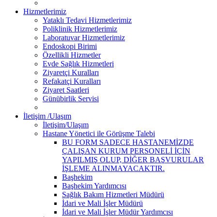
Hizmetlerimiz
Yataklı Tedavi Hizmetlerimiz
Poliklinik Hizmetlerimiz
Laboratuvar Hizmetlerimiz
Endoskopi Birimi
Özellikli Hizmetler
Evde Sağlık Hizmetleri
Ziyaretçi Kuralları
Refakatçi Kuralları
Ziyaret Saatleri
Günübirlik Servisi
İletişim /Ulaşım
İletişim/Ulaşım
Hastane Yönetici ile Görüşme Talebi
BU FORM SADECE HASTANEMİZDE
ÇALIŞAN KURUM PERSONELİ İÇİN
YAPILMIŞ OLUP, DİĞER BAŞVURULAR
İŞLEME ALINMAYACAKTIR.
Başhekim
Başhekim Yardımcısı
Sağlık Bakım Hizmetleri Müdürü
İdari ve Mali İşler Müdürü
İdari ve Mali İşler Müdür Yardımcısı